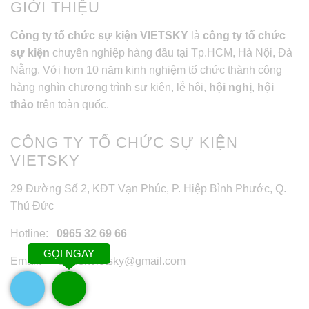
GIỚI THIỆU
Công ty tổ chức sự kiện VIETSKY
là
công ty tổ chức
sự kiện
chuyên nghiệp hàng đầu tại Tp.HCM, Hà Nội, Đà
Nẵng. Với hơn 10 năm kinh nghiệm tổ chức thành công
hàng nghìn chương trình sự kiện, lễ hội,
hội nghị
,
hội
thảo
trên toàn quốc.
CÔNG TY TỔ CHỨC SỰ KIỆN
VIETSKY
29 Đường Số 2, KĐT Vạn Phúc, P. Hiệp Bình Phước, Q.
Thủ Đức
Hotline:
0965 32 69 66
GỌI NGAY
Email: sukienvietsky@gmail.com