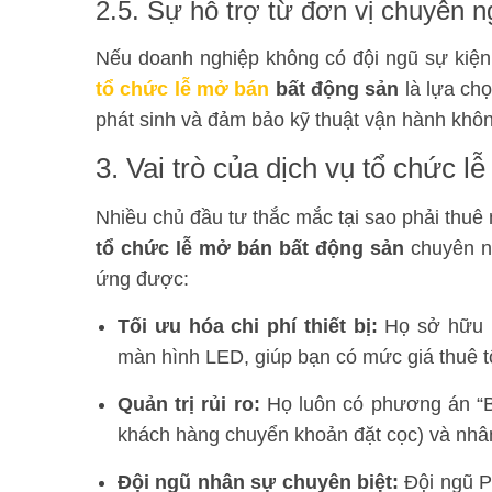
2.5. Sự hỗ trợ từ đơn vị chuyên n
Nếu doanh nghiệp không có đội ngũ sự kiện 
tổ chức lễ mở bán
bất động sản
là lựa chọ
phát sinh và đảm bảo kỹ thuật vận hành khôn
3. Vai trò của dịch vụ tổ chức 
Nhiều chủ đầu tư thắc mắc tại sao phải thuê
tổ chức lễ mở bán bất động sản
chuyên ng
ứng được:
Tối ưu hóa chi phí thiết bị:
Họ sở hữu h
màn hình LED, giúp bạn có mức giá thuê tố
Quản trị rủi ro:
Họ luôn có phương án “B
khách hàng chuyển khoản đặt cọc) và nhâ
Đội ngũ nhân sự chuyên biệt:
Đội ngũ PG