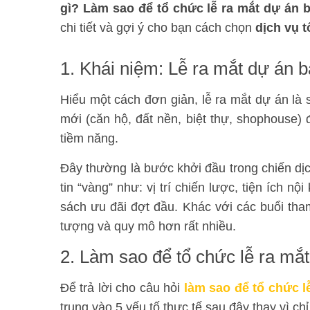
gì? Làm sao để tổ chức lễ ra mắt dự án 
chi tiết và gợi ý cho bạn cách chọn
dịch vụ 
1. Khái niệm: Lễ ra mắt dự án b
Hiểu một cách đơn giản, lễ ra mắt dự án là 
mới (căn hộ, đất nền, biệt thự, shophouse) 
tiềm năng.
Đây thường là bước khởi đầu trong chiến dị
tin “vàng” như: vị trí chiến lược, tiện ích nộ
sách ưu đãi đợt đầu. Khác với các buổi th
tượng và quy mô hơn rất nhiều.
2. Làm sao để tổ chức lễ ra mắ
Để trả lời cho câu hỏi
làm sao để tổ chức l
trung vào 5 yếu tố thực tế sau đây thay vì c