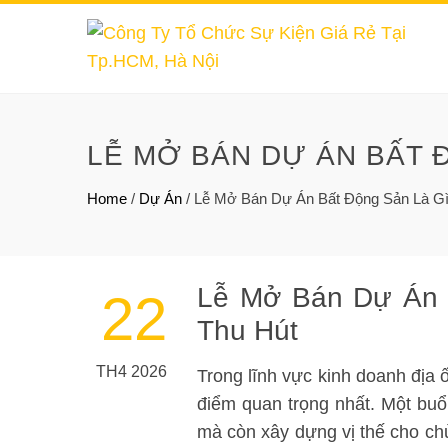
LỄ MỞ BÁN DỰ ÁN BẤT 
Home
/
Dự Án
/
Lễ Mở Bán Dự Án Bất Động Sản Là G
Lễ Mở Bán Dự Án 
22
Thu Hút
TH4 2026
Trong lĩnh vực kinh doanh địa ố
điểm quan trọng nhất. Một buổ
mà còn xây dựng vị thế cho ch