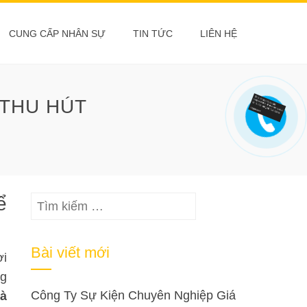
CUNG CẤP NHÂN SỰ
TIN TỨC
LIÊN HỆ
 THU HÚT
ể
Tìm
kiếm
cho:
Bài viết mới
ời
ng
Công Ty Sự Kiện Chuyên Nghiệp Giá
là