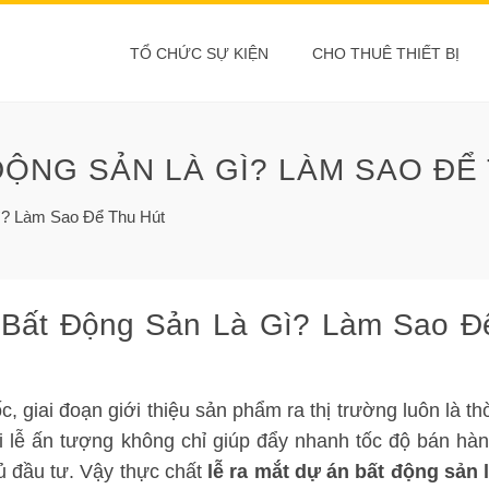
TỔ CHỨC SỰ KIỆN
CHO THUÊ THIẾT BỊ
ĐỘNG SẢN LÀ GÌ? LÀM SAO ĐỂ
ì? Làm Sao Để Thu Hút
Bất Động Sản Là Gì? Làm Sao Đ
c, giai đoạn giới thiệu sản phẩm ra thị trường luôn là th
i lễ ấn tượng không chỉ giúp đẩy nhanh tốc độ bán hà
ủ đầu tư. Vậy thực chất
lễ ra mắt dự án bất động sản 