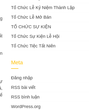
Tổ Chức Lễ Kỷ Niệm Thành Lập
Tổ Chức Lễ Mở Bán
ng
TỔ CHỨC SỰ KIỆN
ất
Tổ Chức Sự Kiện Lễ Hội
Tổ Chức Tiệc Tất Niên
àn
Meta
Đăng nhập
sự
RSS bài viết
á,
để
RSS bình luận
WordPress.org