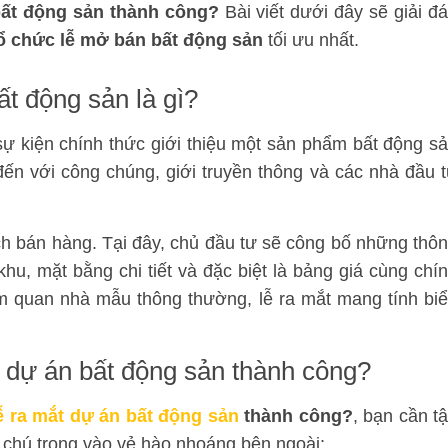
bất động sản thành công?
Bài viết dưới đây sẽ giải đ
tổ chức lễ mở bán bất động sản
tối ưu nhất.
ất động sản là gì?
sự kiện chính thức giới thiệu một sản phẩm bất động s
đến với công chúng, giới truyền thông và các nhà đầu 
ch bán hàng. Tại đây, chủ đầu tư sẽ công bố những thô
i khu, mặt bằng chi tiết và đặc biệt là bảng giá cùng chí
am quan nhà mẫu thông thường, lễ ra mắt mang tính bi
t dự án bất động sản thành công?
ễ ra mắt dự án bất động sản
thành công?
, bạn cần t
hỉ chú trọng vào vẻ hào nhoáng bên ngoài: