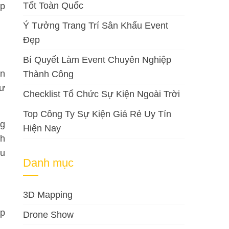
Tốt Toàn Quốc
áp
Ý Tưởng Trang Trí Sân Khấu Event
Đẹp
Bí Quyết Làm Event Chuyên Nghiệp
ản
Thành Công
tư
Checklist Tổ Chức Sự Kiện Ngoài Trời
Top Công Ty Sự Kiện Giá Rẻ Uy Tín
ng
Hiện Nay
nh
ểu
Danh mục
3D Mapping
ập
Drone Show