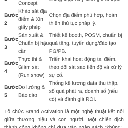
Concept
Khảo sát địa
Bước
Chọn địa điểm phù hợp, hoàn
điểm & Xin
2
thiện thủ tục pháp lý.
giấy phép
Sản xuất &
Thiết kế booth, POSM, chuẩn bị
Bước
Chuẩn bị hậu
quà tặng, tuyển dụng/đào tạo
3
cần
PG/PB.
Thực thi &
Triển khai hoạt động tại điểm,
Bước
Giám sát
theo dõi sát sao tiến độ và xử lý
4
(Run show)
sự cố.
Thống kê lượng data thu thập,
Bước
Đo lường &
số quà phát ra, doanh số (nếu
5
Báo cáo
có) và đánh giá ROI.
Tổ chức Brand Activation là một nghệ thuật kết nối
giữa thương hiệu và con người. Một chiến dịch
thành công không chỉ dựa vào ngân sách “khủng”,