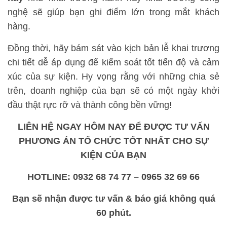
nghệ sẽ giúp bạn ghi điểm lớn trong mắt khách
hàng.
Đồng thời, hãy bám sát vào kịch bản lễ khai trương
chi tiết dễ áp dụng để kiểm soát tốt tiến độ và cảm
xúc của sự kiện. Hy vọng rằng với những chia sẻ
trên, doanh nghiệp của bạn sẽ có một ngày khởi
đầu thật rực rỡ và thành công bền vững!
LIÊN HỆ NGAY HÔM NAY
ĐỂ ĐƯỢC TƯ VẤN
PHƯƠNG ÁN TỔ CHỨC TỐT NHẤT CHO SỰ
KIỆN CỦA BẠN
HOTLINE: 0932 68 74 77 – 0965 32 69 66
Bạn sẽ nhận được tư vấn & báo giá không quá
60 phút.