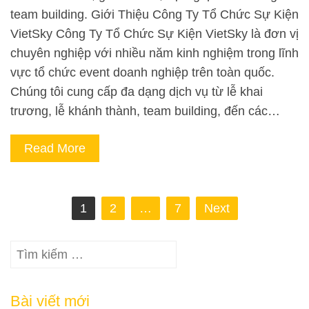
team building. Giới Thiệu Công Ty Tổ Chức Sự Kiện
VietSky Công Ty Tổ Chức Sự Kiện VietSky là đơn vị
chuyên nghiệp với nhiều năm kinh nghiệm trong lĩnh
vực tổ chức event doanh nghiệp trên toàn quốc.
Chúng tôi cung cấp đa dạng dịch vụ từ lễ khai
trương, lễ khánh thành, team building, đến các…
Read More
Phân
1
2
…
7
Next
trang
bài
Tìm
viết
kiếm
cho:
Bài viết mới