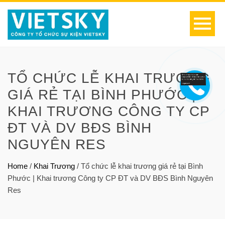
TỔ CHỨC LỄ KHAI TRƯƠNG
GIÁ RẺ TẠI BÌNH PHƯỚC |
KHAI TRƯƠNG CÔNG TY CP
ĐT VÀ DV BĐS BÌNH
NGUYÊN RES
Home
/
Khai Trương
/
Tổ chức lễ khai trương giá rẻ tại Bình
Phước | Khai trương Công ty CP ĐT và DV BĐS Bình Nguyên
Res