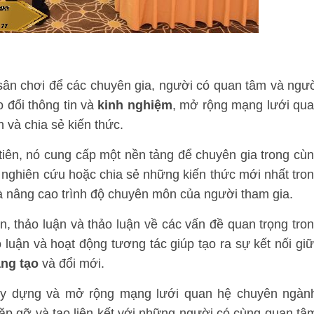
 sân chơi để các chuyên gia, người có quan tâm và ngư
o đổi thông tin và
kinh nghiệm
, mở rộng mạng lưới qu
 và chia sẻ kiến thức.
tiên, nó cung cấp một nền tảng để chuyên gia trong cù
ả nghiên cứu hoặc chia sẻ những kiến thức mới nhất tro
à nâng cao trình độ chuyên môn của người tham gia.
iến, thảo luận và thảo luận về các vấn đề quan trọng tro
o luận và hoạt động tương tác giúp tạo ra sự kết nối gi
ng tạo
và đổi mới.
y dựng và mở rộng mạng lưới quan hệ chuyên ngàn
ặp gỡ và tạo liên kết với những người có cùng quan tâ