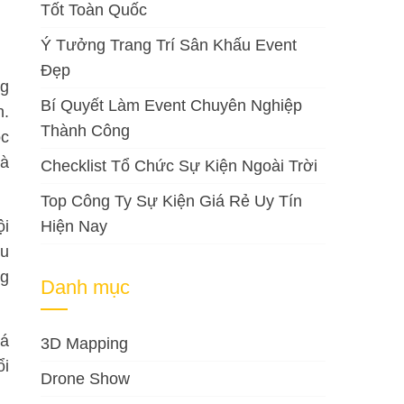
Tốt Toàn Quốc
Ý Tưởng Trang Trí Sân Khấu Event
Đẹp
ng
Bí Quyết Làm Event Chuyên Nghiệp
n.
Thành Công
ọc
và
Checklist Tổ Chức Sự Kiện Ngoài Trời
Top Công Ty Sự Kiện Giá Rẻ Uy Tín
ội
Hiện Nay
êu
ng
Danh mục
uá
3D Mapping
ổi
Drone Show