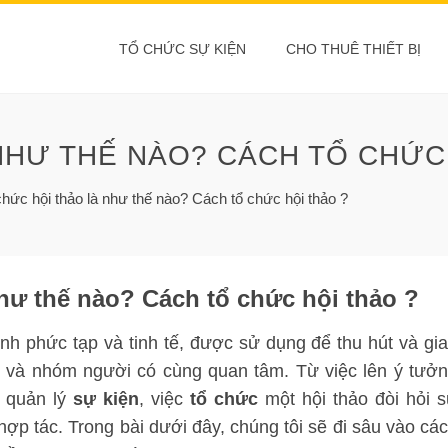
TỔ CHỨC SỰ KIỆN
CHO THUÊ THIẾT BỊ
NHƯ THẾ NÀO? CÁCH TỔ CHỨC
hức hội thảo là như thế nào? Cách tổ chức hội thảo ?
như thế nào? Cách tổ chức hội thảo ?
ình phức tạp và tinh tế, được sử dụng để thu hút và gi
n và nhóm người có cùng quan tâm. Từ việc lên ý tưở
à quản lý
sự kiện
, việc
tổ chức
một hội thảo đòi hỏi 
hợp tác. Trong bài dưới đây, chúng tôi sẽ đi sâu vào cá