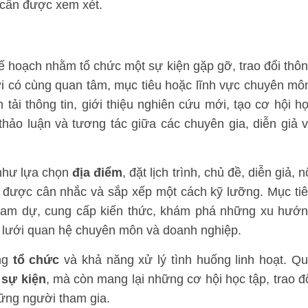
 cần được xem xét.
kế hoạch nhằm tổ chức một sự kiện gặp gỡ, trao đổi thô
ời có cùng quan tâm, mục tiêu hoặc lĩnh vực chuyên mô
tải thông tin, giới thiệu nghiên cứu mới, tạo cơ hội h
thảo luận và tương tác giữa các chuyên gia, diễn giả 
 như lựa chọn
địa điểm
, đặt lịch trình, chủ đề, diễn giả, n
 được cân nhắc và sắp xếp một cách kỹ lưỡng. Mục ti
i tham dự, cung cấp kiến thức, khám phá những xu hướ
g lưới quan hệ chuyên môn và doanh nghiệp.
ăng
tổ chức
và khả năng xử lý tình huống linh hoạt. Q
a
sự kiện
, mà còn mang lại những cơ hội học tập, trao đ
ững người tham gia.