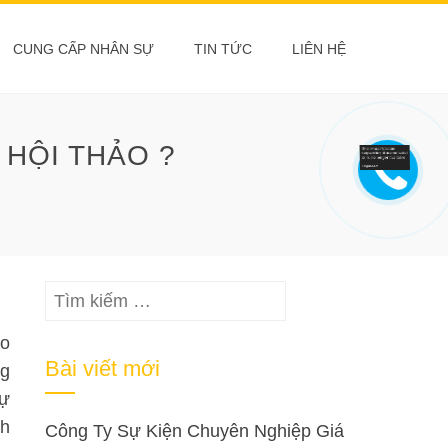
CUNG CẤP NHÂN SỰ
TIN TỨC
LIÊN HỆ
 HỘI THẢO ?
Tìm
kiếm
ao
cho:
Bài viết mới
ng
sự
ch
Công Ty Sự Kiện Chuyên Nghiệp Giá