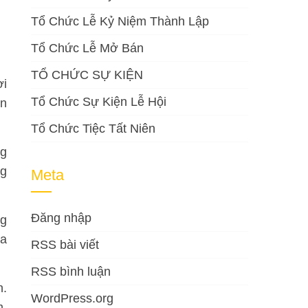
Tổ Chức Lễ Kỷ Niệm Thành Lập
Tổ Chức Lễ Mở Bán
TỔ CHỨC SỰ KIỆN
ời
Tổ Chức Sự Kiện Lễ Hội
an
Tổ Chức Tiệc Tất Niên
ng
ng
Meta
Đăng nhập
ng
ữa
RSS bài viết
RSS bình luận
h.
WordPress.org
m,