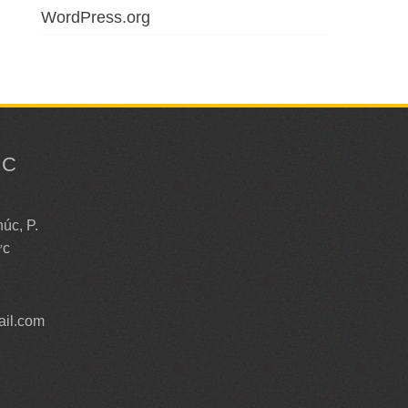
WordPress.org
ỨC
Y
úc, P.
ức
il.com