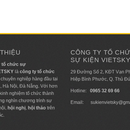
 THIỆU
CÔNG TY TỔ CH
SỰ KIỆN VIETSK
 tổ chức sự
IETSKY
là
công ty tổ chức
29 Đường Số 2, KĐT Vạn Ph
chuyên nghiệp hàng đầu tại
Hiệp Bình Phước, Q. Thủ Đ
 Hà Nội, Đà Nẵng. Với hơn
Hotline:
0965 32 69 66
kinh nghiệm tổ chức thành
ng nghìn chương trình sự
Email: sukienvietsky@gma
 hội,
hội nghị
,
hội thảo
trên
ốc.