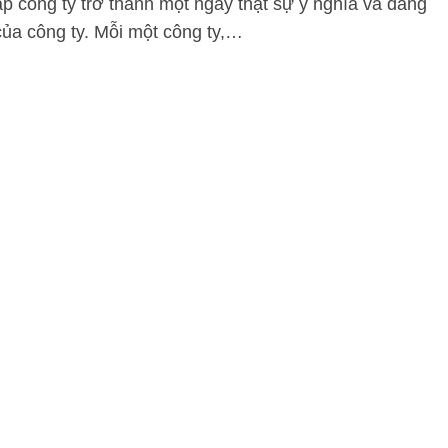
p công ty trở thành một ngày thật sự ý nghĩa và đáng
của công ty. Mỗi một công ty,…