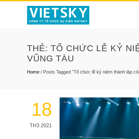
THẺ:
TỔ CHỨC LỄ KỶ NI
VŨNG TÀU
Home
/
Posts Tagged "Tổ chức lễ kỷ niệm thành lập cô
18
TH3 2021