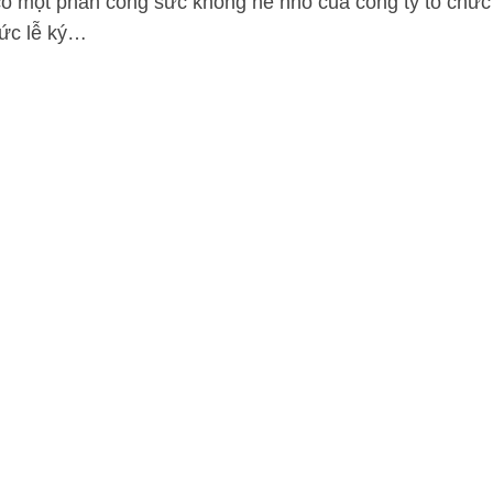
, có một phần công sức không hề nhỏ của công ty tổ chức
hức lễ ký…