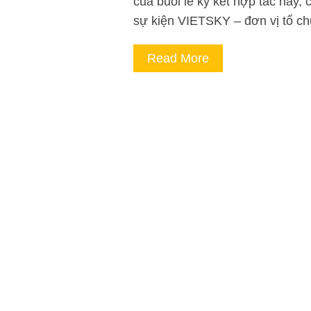
của buổi lễ ký kết hợp tác này
sự kiện VIETSKY – đơn vị tổ c
Read More