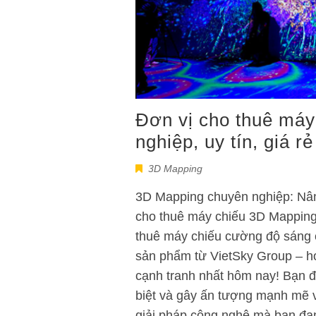
Đơn vị cho thuê má
nghiệp, uy tín, giá rẻ
3D Mapping
3D Mapping chuyên nghiệp: Nân
cho thuê máy chiếu 3D Mapping 
thuê máy chiếu cường độ sáng c
sản phẩm từ VietSky Group – h
cạnh tranh nhất hôm nay! Bạn đ
biệt và gây ấn tượng mạnh mẽ 
giải pháp công nghệ mà bạn đang