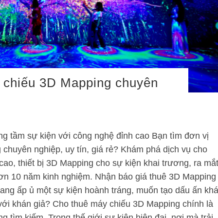
y chiếu 3D Mapping chuyên
g tầm sự kiện với công nghệ đỉnh cao Bạn tìm đơn vị
chuyên nghiệp, uy tín, giá rẻ? Khám phá dịch vụ cho
ao, thiết bị 3D Mapping cho sự kiện khai trương, ra mắ
ơn 10 năm kinh nghiệm. Nhận báo giá thuê 3D Mapping
ang ấp ủ một sự kiện hoành tráng, muốn tạo dấu ấn kh
với khán giả? Cho thuê máy chiếu 3D Mapping chính là
 tìm kiếm. Trong thế giới sự kiện hiện đại, nơi mà trải