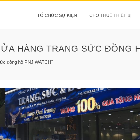
TỔ CHỨC SỰ KIỆN
CHO THUÊ THIẾT BỊ
CỬA HÀNG TRANG SỨC ĐỒNG 
g sức đồng hồ PNJ WATCH"