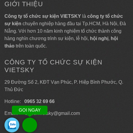
GIỚI THIỆU
Công ty tổ chức sự kiện VIETSKY
là
công ty tổ chức
sự kiện
chuyên nghiệp hàng đầu tại Tp.HCM, Hà Nội, Đà
Nẵng. Với hơn 10 năm kinh nghiệm tổ chức thành công
hàng nghìn chương trình sự kiện, lễ hội,
hội nghị
,
hội
thảo
trên toàn quốc.
CÔNG TY TỔ CHỨC SỰ KIỆN
VIETSKY
29 Đường Số 2, KĐT Vạn Phúc, P. Hiệp Bình Phước, Q.
Thủ Đức
Hotline:
0965 32 69 66
GỌI NGAY
Email: sukienvietsky@gmail.com