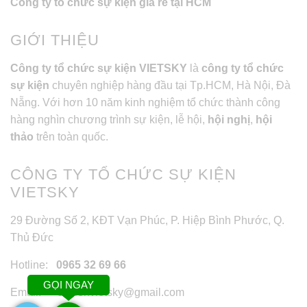
Công ty tổ chức sự kiện giá rẻ tại HCM
GIỚI THIỆU
Công ty tổ chức sự kiện VIETSKY
là
công ty tổ chức
sự kiện
chuyên nghiệp hàng đầu tại Tp.HCM, Hà Nội, Đà
Nẵng. Với hơn 10 năm kinh nghiệm tổ chức thành công
hàng nghìn chương trình sự kiện, lễ hội,
hội nghị
,
hội
thảo
trên toàn quốc.
CÔNG TY TỔ CHỨC SỰ KIỆN
VIETSKY
29 Đường Số 2, KĐT Vạn Phúc, P. Hiệp Bình Phước, Q.
Thủ Đức
Hotline:
0965 32 69 66
GỌI NGAY
Email: sukienvietsky@gmail.com