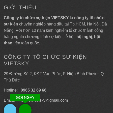
GIỚI THIỆU
Công ty tổ chức sự kiện VIETSKY
là
công ty tổ chức
sự kiện
chuyên nghiệp hàng đầu tại Tp.HCM, Hà Nội, Đà
Nẵng. Với hơn 10 năm kinh nghiệm tổ chức thành công
hàng nghìn chương trình sự kiện, lễ hội,
hội nghị
,
hội
thảo
trên toàn quốc.
CÔNG TY TỔ CHỨC SỰ KIỆN
VIETSKY
29 Đường Số 2, KĐT Vạn Phúc, P. Hiệp Bình Phước, Q.
Thủ Đức
Hotline:
0965 32 69 66
GỌI NGAY
Email: sukienvietsky@gmail.com