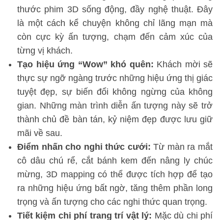
thước phim 3D sống động, đầy nghệ thuật. Đây
là một cách kể chuyện không chỉ lãng mạn mà
còn cực kỳ ấn tượng, chạm đến cảm xúc của
từng vị khách.
Tạo hiệu ứng “Wow” khó quên:
Khách mời sẽ
thực sự ngỡ ngàng trước những hiệu ứng thị giác
tuyệt đẹp, sự biến đổi không ngừng của không
gian. Những màn trình diễn ấn tượng này sẽ trở
thành chủ đề bàn tán, kỷ niệm đẹp được lưu giữ
mãi về sau.
Điểm nhấn cho nghi thức cưới:
Từ màn ra mắt
cô dâu chú rể, cắt bánh kem đến nâng ly chúc
mừng, 3D mapping có thể được tích hợp để tạo
ra những hiệu ứng bất ngờ, tăng thêm phần long
trọng và ấn tượng cho các nghi thức quan trọng.
Tiết kiệm chi phí trang trí vật lý:
Mặc dù chi phí