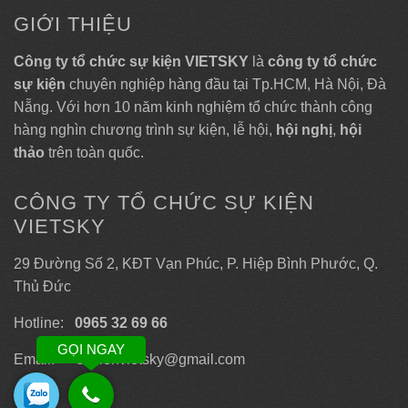
GIỚI THIỆU
Công ty tổ chức sự kiện VIETSKY
là
công ty tổ chức
sự kiện
chuyên nghiệp hàng đầu tại Tp.HCM, Hà Nội, Đà
Nẵng. Với hơn 10 năm kinh nghiệm tổ chức thành công
hàng nghìn chương trình sự kiện, lễ hội,
hội nghị
,
hội
thảo
trên toàn quốc.
CÔNG TY TỔ CHỨC SỰ KIỆN
VIETSKY
29 Đường Số 2, KĐT Vạn Phúc, P. Hiệp Bình Phước, Q.
Thủ Đức
Hotline:
0965 32 69 66
GỌI NGAY
Email: sukienvietsky@gmail.com