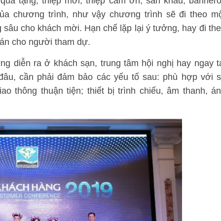
quà tặng, thiệp mời, thiệp cảm ơn, sân khấu, bannero
của chương trình, như vậy chương trình sẽ đi theo m
g sâu cho khách mời. Hạn chế lặp lại ý tưởng, hay đi th
hán cho người tham dự.
ng diễn ra ở khách sạn, trung tâm hội nghị hay ngay t
đâu, cần phải đảm bảo các yếu tố sau: phù hợp với 
o thông thuận tiện; thiết bị trình chiếu, âm thanh, á