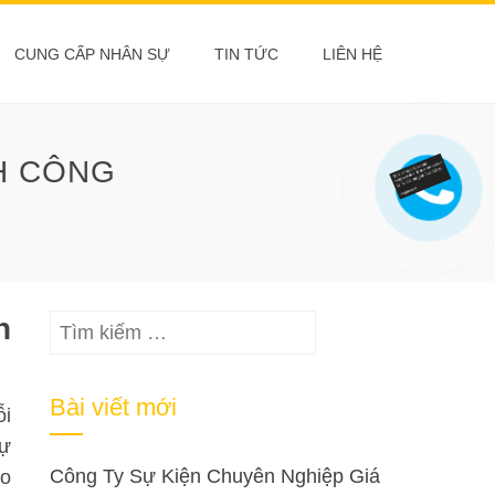
CUNG CẤP NHÂN SỰ
TIN TỨC
LIÊN HỆ
H CÔNG
h
Tìm
kiếm
cho:
Bài viết mới
ỗi
sự
Công Ty Sự Kiện Chuyên Nghiệp Giá
ạo