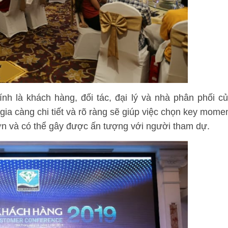
nh là khách hàng, đối tác, đại lý và nhà phân phối c
ia càng chi tiết và rõ ràng sẽ giúp việc chọn key mome
ơn và có thể gây được ấn tượng với người tham dự.