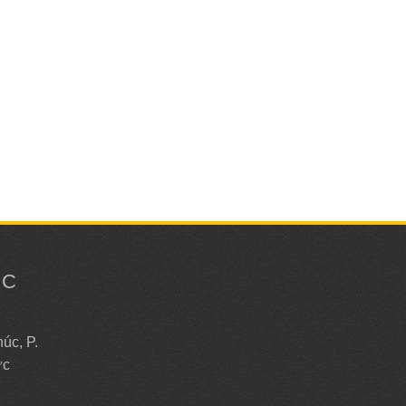
ỨC
Y
úc, P.
ức