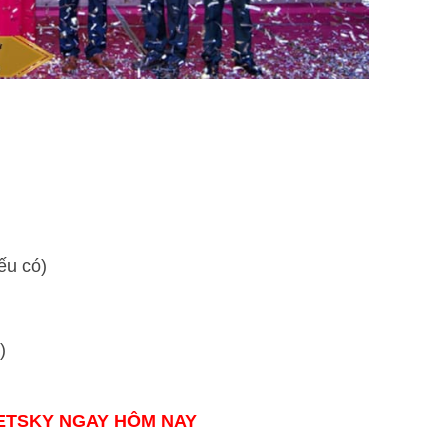
ếu có)
)
IETSKY NGAY HÔM NAY