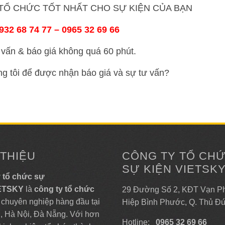
Ổ CHỨC TỐT NHẤT CHO SỰ KIỆN CỦA BẠN
32 68 74 77 – 0965 32 69 66
vấn & báo giá không quá 60 phút.
ng tôi để được nhận báo giá và sự tư vấn?
 THIỆU
CÔNG TY TỔ CH
SỰ KIỆN VIETSK
 tổ chức sự
IETSKY
là
công ty tổ chức
29 Đường Số 2, KĐT Vạn Ph
chuyên nghiệp hàng đầu tại
Hiệp Bình Phước, Q. Thủ Đ
 Hà Nội, Đà Nẵng. Với hơn
Hotline:
0965 32 69 66