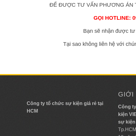
ĐỂ ĐƯỢC TƯ VẤN PHƯƠNG ÁN T
GỌI HOTLINE: 09
Bạn sẽ nhận được tư 
Tại sao không liên hệ với chú
GIỚI
Công ty tổ chức sự kiện giá rẻ tại
Công ty
HCM
kiện V
sự kiện
Tp.HCM,