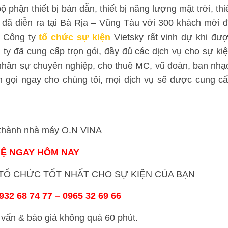
phận thiết bị bán dẫn, thiết bị năng lượng mặt trời, thi
đã diễn ra tại Bà Rịa – Vũng Tàu với 300 khách mời 
. Công ty
tổ chức sự kiện
Vietsky rất vinh dự khi đư
ty đã cung cấp trọn gói, đầy đủ các dịch vụ cho sự ki
 nhân sự chuyên nghiệp, cho thuê MC, vũ đoàn, ban nhạ
 gọi ngay cho chúng tôi, mọi dịch vụ sẽ được cung c
hành nhà máy O.N VINA
HỆ NGAY HÔM NAY
Ổ CHỨC TỐT NHẤT CHO SỰ KIỆN CỦA BẠN
32 68 74 77 – 0965 32 69 66
vấn & báo giá không quá 60 phút.