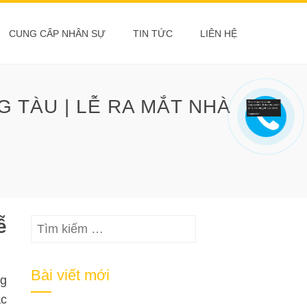
CUNG CẤP NHÂN SỰ
TIN TỨC
LIÊN HỆ
 TÀU | LỄ RA MẮT NHÀ
ễ
Tìm
kiếm
cho:
Bài viết mới
ng
ác