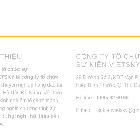
 THIỆU
CÔNG TY TỔ CH
SỰ KIỆN VIETSK
 tổ chức sự
IETSKY
là
công ty tổ chức
29 Đường Số 2, KĐT Vạn Ph
chuyên nghiệp hàng đầu tại
Hiệp Bình Phước, Q. Thủ Đ
 Hà Nội, Đà Nẵng. Với hơn
Hotline:
0965 32 69 66
kinh nghiệm tổ chức thành
ng nghìn chương trình sự
Email: sukienvietsky@gma
 hội,
hội nghị
,
hội thảo
trên
ốc.