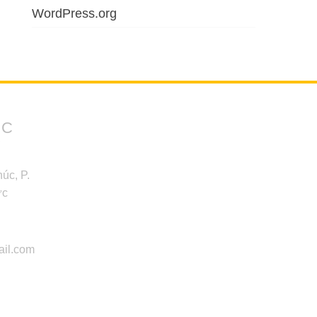
WordPress.org
ỨC
Y
úc, P.
ức
il.com