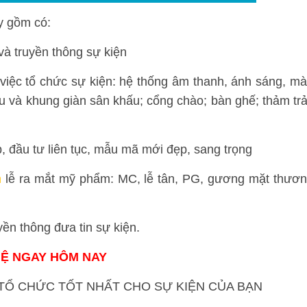
ky gồm có:
và truyền thông sự kiện
 việc tổ chức sự kiện: hệ thống âm thanh, ánh sáng, m
ấu và khung giàn sân khấu; cổng chào; bàn ghế; thảm trả
, đầu tư liên tục, mẫu mã mới đẹp, sang trọng
n
lễ ra mắt mỹ phẩm: MC, lễ tân, PG, gương mặt thươ
yền thông đưa tin sự kiện.
HỆ NGAY HÔM NAY
Ổ CHỨC TỐT NHẤT CHO SỰ KIỆN CỦA BẠN