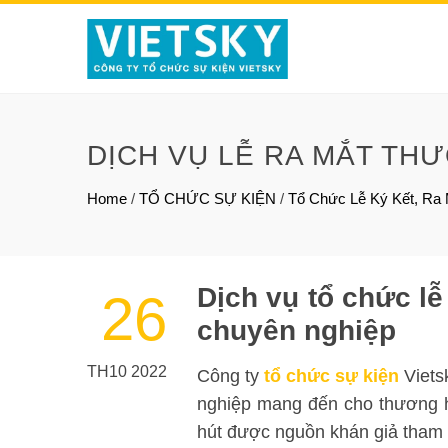
DỊCH VỤ LỄ RA MẮT TH
Home
/
TỔ CHỨC SỰ KIỆN
/
Tổ Chức Lễ Ký Kết, Ra
Dịch vụ tổ chức l
26
chuyên nghiệp
TH10 2022
Công ty
tổ chức sự kiện
Viets
nghiệp mang đến cho thương hi
hút được nguồn khán giả tham 