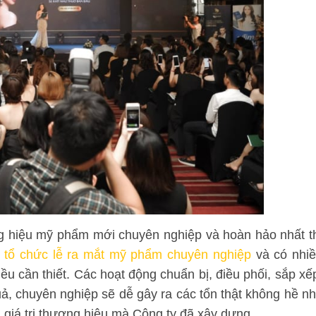
ng hiệu mỹ phẩm mới chuyên nghiệp và hoàn hảo nhất t
ụ
tổ chức lễ ra mắt mỹ phẩm chuyên nghiệp
và có nhi
ều cần thiết. Các hoạt động chuẩn bị, điều phối, sắp xế
, chuyên nghiệp sẽ dễ gây ra các tổn thật không hề n
giá trị thương hiệu mà Công ty đã xây dựng.