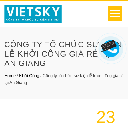
CÔNG TY TỔ CHỨC SỰ KIỆN
LỄ KHỞI CÔNG GIÁ RẺ TẠI
AN GIANG
Home
/
Khởi Công
/
Công ty tổ chức sự kiện lễ khởi công giá rẻ
tại An Giang
23