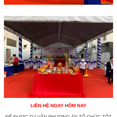
LIÊN HỆ NGAY HÔM NAY
ĐỂ ĐƯỢC TƯ VẤN PHƯƠNG ÁN TỔ CHỨC TỐT