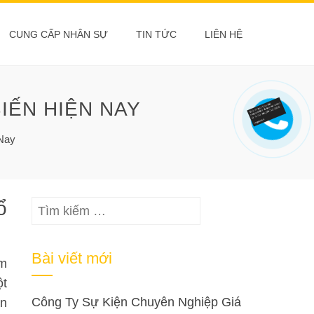
CUNG CẤP NHÂN SỰ
TIN TỨC
LIÊN HỆ
IẾN HIỆN NAY
Nay
ổ
Tìm
kiếm
cho:
Bài viết mới
ẩm
ột
Công Ty Sự Kiện Chuyên Nghiệp Giá
ản