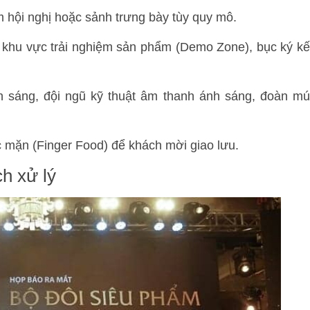
 hội nghị hoặc sảnh trưng bày tùy quy mô.
khu vực trải nghiệm sản phẩm (Demo Zone), bục ký kế
 sáng, đội ngũ kỹ thuật âm thanh ánh sáng, đoàn m
c mặn (Finger Food) để khách mời giao lưu.
ch xử lý