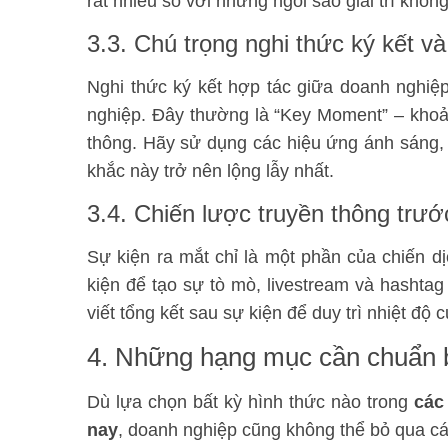
rất nhiều so với những ngôi sao giải trí khôn
3.3. Chú trọng nghi thức ký kết 
Nghi thức ký kết hợp tác giữa doanh nghiệ
nghiệp. Đây thường là “Key Moment” – khoả
thông. Hãy sử dụng các hiệu ứng ánh sáng
khắc này trở nên lộng lẫy nhất.
3.4. Chiến lược truyền thông trướ
Sự kiện ra mắt chỉ là một phần của chiến d
kiện để tạo sự tò mò, livestream và hashtag 
viết tổng kết sau sự kiện để duy trì nhiệt độ 
4. Những hạng mục cần chuẩn bị
Dù lựa chọn bất kỳ hình thức nào trong
các
nay
, doanh nghiệp cũng không thể bỏ qua c