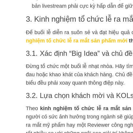
bản livestream phải cực kỳ hấp dẫn để gi
3. Kinh nghiệm tổ chức lễ ra m
Để buổi lễ diễn ra suôn sẻ và đạt hiệu qu
nghiệm tổ chức lễ ra mắt sản phẩm mới
th
3.1. Xác định “Big Idea” và chủ đ
Đừng tổ chức một buổi lễ nhạt nhòa. Hãy tìm 
đau hoặc khao khát của khách hàng. Chủ đề c
biểu đều phải xoay quanh thông điệp này.
3.2. Lựa chọn khách mời và KOL
Theo
kinh nghiệm tổ chức lễ ra mắt sả
người có sức ảnh hưởng trong ngành sẽ giú
ra mắt mỹ phẩm hay một Reviewer công nghệ 