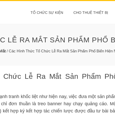
TỔ CHỨC SỰ KIỆN
CHO THUÊ THIẾT BỊ
C LỄ RA MẮT SẢN PHẨM PHỔ B
 Mắt
/
Các Hình Thức Tổ Chức Lễ Ra Mắt Sản Phẩm Phổ Biến Hiện 
ổ Chức Lễ Ra Mắt Sản Phẩm Ph
ạnh tranh khốc liệt như hiện nay, việc đưa một sản ph
 chỉ đơn thuần là treo banner hay chạy quảng cáo. M
) kết hợp ký kết hợp tác chiến lược được đầu tư bài b