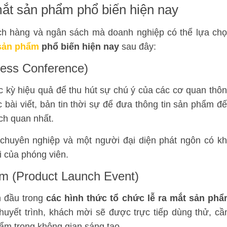
 mắt sản phẩm phổ biến hiện nay
ách hàng và ngân sách mà doanh nghiệp có thể lựa ch
 sản phẩm
phổ biến hiện nay
sau đây:
ress Conference)
c kỳ hiệu quả để thu hút sự chú ý của các cơ quan thô
c bài viết, bản tin thời sự để đưa thông tin sản phẩm đ
ch quan nhất.
) chuyên nghiệp và một người đại diện phát ngôn có k
i của phóng viên.
iệm (Product Launch Event)
n đầu trong
các hình thức tổ chức lễ ra mắt sản ph
thuyết trình, khách mời sẽ được trực tiếp dùng thử, c
ẩm trong không gian sáng tạo.