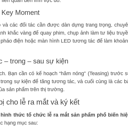
g liên quan đến lĩnh vực đó.
và Key Moment
p và các đối tác cần được dàn dựng trang trọng, chuy
nh khắc vàng để quay phim, chụp ảnh làm tư liệu truy
, pháo điện hoặc màn hình LED tương tác để làm khoả
c – trong – sau sự kiện
ịch. Bạn cần có kế hoạch “hâm nóng” (Teasing) trước 
trong sự kiện để tăng tương tác, và cuối cùng là các b
của sản phẩm trên thị trường.
 cho lễ ra mắt và ký kết
 hình thức tổ chức lễ ra mắt sản phẩm phổ biến hi
ác hạng mục sau: