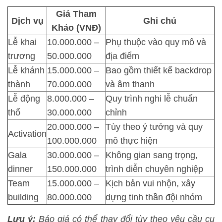
Giá Tham
Dịch vụ
Ghi chú
Khảo (VNĐ)
Lễ khai
10.000.000 –
Phụ thuộc vào quy mô và
trương
50.000.000
địa điểm
Lễ khánh
15.000.000 –
Bao gồm thiết kế backdrop
thành
70.000.000
và âm thanh
Lễ động
8.000.000 –
Quy trình nghi lễ chuẩn
thổ
30.000.000
chỉnh
20.000.000 –
Tùy theo ý tưởng và quy
Activation
100.000.000
mô thực hiện
Gala
30.000.000 –
Không gian sang trọng,
dinner
150.000.000
trình diễn chuyên nghiệp
Team
15.000.000 –
Kịch bản vui nhộn, xây
building
80.000.000
dựng tinh thần đội nhóm
Lưu ý:
Báo giá có thể thay đổi tùy theo yêu cầu cụ