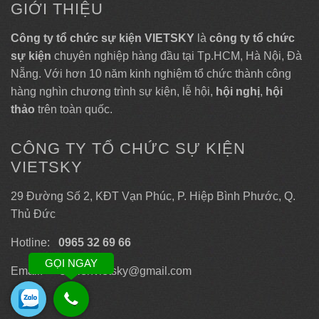
GIỚI THIỆU
Công ty tổ chức sự kiện VIETSKY
là
công ty tổ chức
sự kiện
chuyên nghiệp hàng đầu tại Tp.HCM, Hà Nội, Đà
Nẵng. Với hơn 10 năm kinh nghiệm tổ chức thành công
hàng nghìn chương trình sự kiện, lễ hội,
hội nghị
,
hội
thảo
trên toàn quốc.
CÔNG TY TỔ CHỨC SỰ KIỆN
VIETSKY
29 Đường Số 2, KĐT Vạn Phúc, P. Hiệp Bình Phước, Q.
Thủ Đức
Hotline:
0965 32 69 66
GỌI NGAY
Email: sukienvietsky@gmail.com