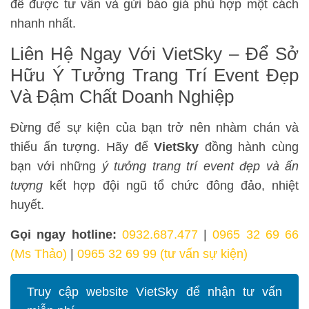
để được tư vấn và gửi báo giá phù hợp một cách
nhanh nhất.
Liên Hệ Ngay Với VietSky – Để Sở
Hữu Ý Tưởng Trang Trí Event Đẹp
Và Đậm Chất Doanh Nghiệp
Đừng để sự kiện của bạn trở nên nhàm chán và
thiếu ấn tượng. Hãy để
VietSky
đồng hành cùng
bạn với những
ý tưởng trang trí event đẹp và ấn
tượng
kết hợp đội ngũ tổ chức đông đảo, nhiệt
huyết.
Gọi ngay hotline:
0932.687.477
|
0965 32 69 66
(Ms Thảo)
|
0965 32 69 99 (tư vấn sự kiện)
Truy cập website VietSky để nhận tư vấn