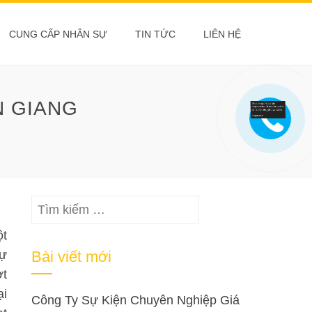
CUNG CẤP NHÂN SỰ
TIN TỨC
LIÊN HỆ
N GIANG
Tìm
kiếm
ột
cho:
sự
Bài viết mới
ợt
ại
Công Ty Sự Kiện Chuyên Nghiệp Giá