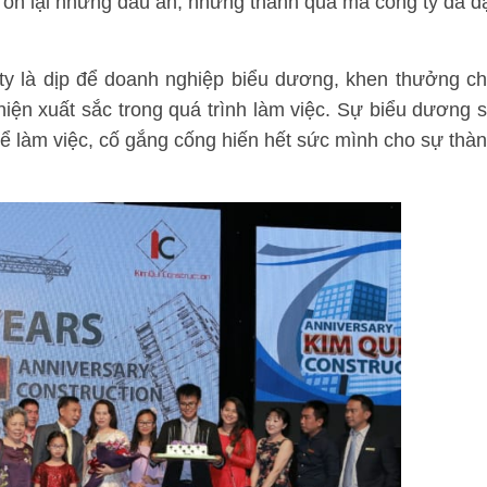
u ôn lại những dấu ấn, những thành quả mà công ty đã đ
g ty là dịp để doanh nghiệp biểu dương, khen thưởng c
iện xuất sắc trong quá trình làm việc. Sự biểu dương 
để làm việc, cố gắng cống hiến hết sức mình cho sự thà