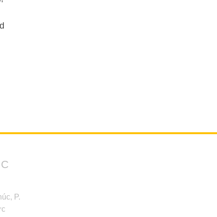
nd
ỨC
Y
úc, P.
ức