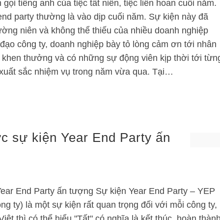
n gọi tiếng anh của tiệc tất niên, tiệc liên hoan cuối năm.
end party thường là vào dịp cuối năm. Sự kiện này đã
ường niên và không thể thiếu của nhiều doanh nghiệp
h đạo công ty, doanh nghiệp bày tỏ lòng cảm ơn tới nhân
h, khen thưởng và có những sự động viên kịp thời tới từn
 xuất sắc nhiệm vụ trong năm vừa qua. Tại…
ức sự kiện Year End Party ấn
Year End Party ấn tượng Sự kiện Year End Party – YEP
ng ty) là một sự kiện rất quan trọng đối với mỗi công ty,
t thì có thể hiểu "Tất" có nghĩa là kết thúc, hoàn thành