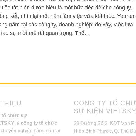
tiệc tất niên được hiểu là một bữa tiệc để cho công ty,
ng kết, nhìn lại một năm làm việc vừa kết thúc. Year e
àng năm tại các công ty, doanh nghiệp; do vậy, việc lựa
ể tạo sự mới mẻ rất quan trọng. Thế…
 THIỆU
CÔNG TY TỔ CH
SỰ KIỆN VIETSK
 tổ chức sự
IETSKY
là
công ty tổ chức
29 Đường Số 2, KĐT Vạn Ph
chuyên nghiệp hàng đầu tại
Hiệp Bình Phước, Q. Thủ Đ