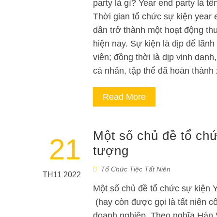
party là gì? Year end party là tê
Thời gian tổ chức sự kiện year 
dần trở thành một hoạt động th
hiện nay. Sự kiện là dịp để lãn
viên; đồng thời là dịp vinh dan
cá nhân, tập thể đã hoàn thành
Read More
Một số chủ đề tổ ch
21
tượng
Tổ Chức Tiệc Tất Niên
TH11 2022
Một số chủ đề tổ chức sự kiện 
(hay còn được gọi là tất niên cô
doanh nghiệp. Theo nghĩa Hán Việ