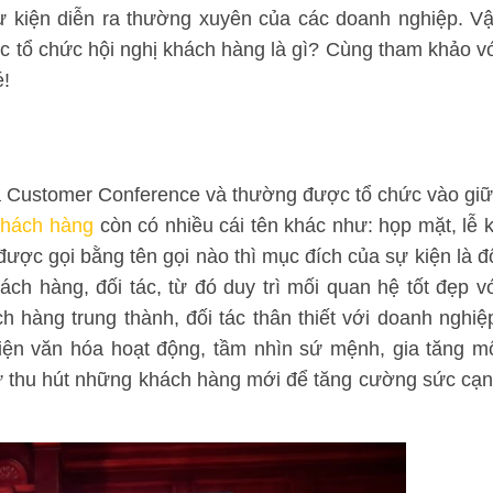
ự kiện diễn ra thường xuyên của các doanh nghiệp. V
ệc tổ chức hội nghị khách hàng là gì? Cùng tham khảo v
é!
 là Customer Conference và thường được tổ chức vào gi
khách hàng
còn có nhiều cái tên khác như: họp mặt, lễ 
 được gọi bằng tên gọi nào thì mục đích của sự kiện là đ
khách hàng, đối tác, từ đó duy trì mối quan hệ tốt đẹp v
h hàng trung thành, đối tác thân thiết với doanh nghiệ
hiện văn hóa hoạt động, tầm nhìn sứ mệnh, gia tăng m
ư thu hút những khách hàng mới để tăng cường sức cạ