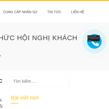
CUNG CẤP NHÂN SỰ
TIN TỨC
LIÊN HỆ
CHỨC HỘI NGHỊ KHÁCH
?
c
Tìm
kiếm
cho:
Bài viết mới
y,
ổi