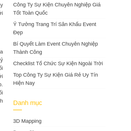
Công Ty Sự Kiện Chuyên Nghiệp Giá
ậy
Tốt Toàn Quốc
ới
Ý Tưởng Trang Trí Sân Khấu Event
Đẹp
Bí Quyết Làm Event Chuyên Nghiệp
ữa
Thành Công
kỷ
Checklist Tổ Chức Sự Kiện Ngoài Trời
ối
Top Công Ty Sự Kiện Giá Rẻ Uy Tín
ới
Hiện Nay
p.
ối
nh
Danh mục
3D Mapping