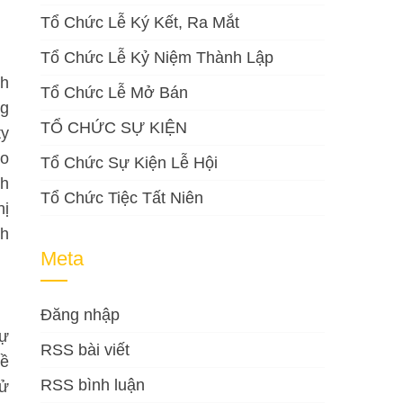
Tổ Chức Lễ Ký Kết, Ra Mắt
Tổ Chức Lễ Kỷ Niệm Thành Lập
nh
Tổ Chức Lễ Mở Bán
ng
TỔ CHỨC SỰ KIỆN
ty
ho
Tổ Chức Sự Kiện Lễ Hội
ch
Tổ Chức Tiệc Tất Niên
hị
nh
Meta
Đăng nhập
sự
RSS bài viết
về
RSS bình luận
sử