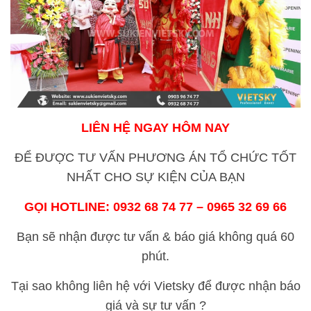
LIÊN HỆ NGAY HÔM NAY
ĐỂ ĐƯỢC TƯ VẤN PHƯƠNG ÁN TỔ CHỨC TỐT
NHẤT CHO SỰ KIỆN CỦA BẠN
GỌI HOTLINE: 0932 68 74 77 – 0965 32 69 66
Bạn sẽ nhận được tư vấn & báo giá không quá 60
phút.
Tại sao không liên hệ với Vietsky để được nhận báo
giá và sự tư vấn ?