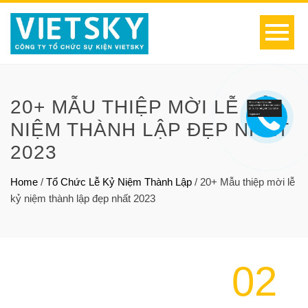
20+ MẪU THIỆP MỜI LỄ KỶ
NIỆM THÀNH LẬP ĐẸP NHẤT
2023
Home
/
Tổ Chức Lễ Kỷ Niệm Thành Lập
/
20+ Mẫu thiệp mời lễ
kỷ niệm thành lập đẹp nhất 2023
02